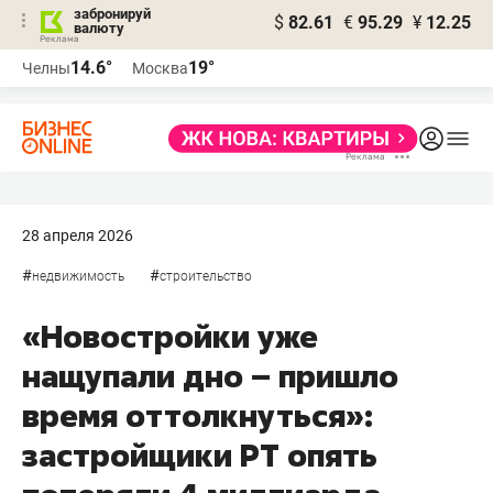
забронируй
$
82.61
€
95.29
¥
12.25
валюту
14.6°
19°
Челны
Москва
28 апреля 2026
#
#
недвижимость
строительство
«Новостройки уже
нащупали дно – пришло
время оттолкнуться»:
застройщики РТ опять