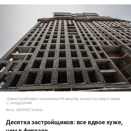
«КамаСтройИнвест» реализовал 89 квартир за март на общую сумму
1,1 млрд рублей
Фото: «БИЗНЕС Online»
Десятка застройщиков: все вдвое хуже,
чем в феврале