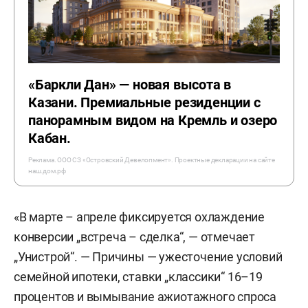
«Баркли Дан» — новая высота в
Казани. Премиальные резиденции с
панорамным видом на Кремль и озеро
Кабан.
Реклама. ООО СЗ «Островский Девелопмент». Проектные декларации на сайте
наш.дом.рф
«В марте – апреле фиксируется охлаждение
конверсии „встреча – сделка“, — отмечает
„Унистрой“. — Причины — ужесточение условий
семейной ипотеки, ставки „классики“ 16–19
процентов и вымывание ажиотажного спроса