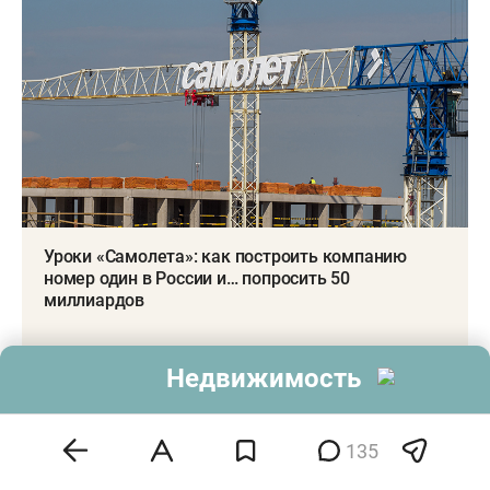
Уроки «Самолета»: как построить компанию
номер один в России и… попросить 50
миллиардов
Недвижимость
Есть и тренд роста. Например, «Самолет» за
март показал «взлет» в 3,5 раза. В феврале,
когда застройщик неудачно «сходил» в кабмин
135
России за 50 млрд льготного кредита, он продал