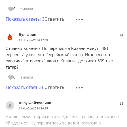
0
эмодзи
Ответить
Показать ответы 3
Булгарин
11 Ноября 2024
17:09
Странно, конечно. По переписи в Казани живут 1481
евреев. И у них есть "еврейская" школа. Интересно, а
сколько "татарских" школ в Казани, где живет 609 тыс.
татар?
0
эмодзи
Ответить
Показать ответы 6
Алсу Файзуллина
11 Ноября 2024
20:25
Читаю комментарии и в шоке, школа красивая, внимание
ей уделяют. Ну порадуйтесь за детей, которые в