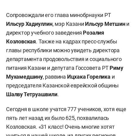
Сопровождали его глава минобрнауки РТ
Ильсур Хадиуллин
, мэр Казани
Ильсур Метшин
и
директор учебного заведения
Розалия
Козловская
. Также на кадрах пресс-службы
главы республики можно увидеть директора
департамента продовольствия и социального
питания Казани и депутата Госсовета РТ
Риму
Мухамедшину
, раввина
Ицхака Горелика
и
председателя Казанской еврейской общины
Шалву Тетруашвили
.
Сегодня в школе учатся 777 учеников, хотя еще
пять лет назад их было 625, похвалилась
Козловская. «31 класс! Очень многие хотят
учиться в нашей школе, из других регионов