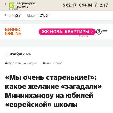
забронируй
$
82.17
€
94.84
¥
12.17
валюту
27°
21.6°
Челны
Москва
11 ноября 2024
#
#
образование и наука
минниханов
«Мы очень старенькие!»:
какое желание «загадали»
Минниханову на юбилей
«еврейской» школы